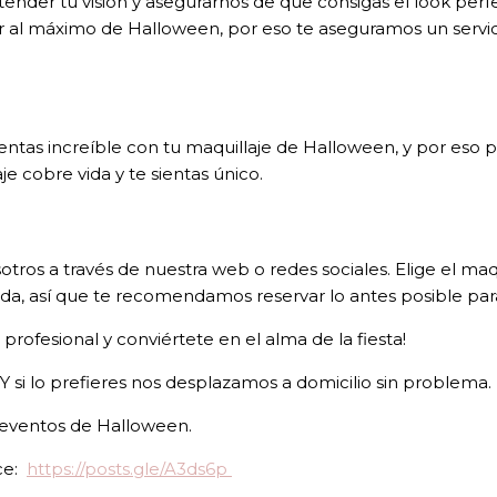
nder tu visión y asegurarnos de que consigas el look perf
 al máximo de Halloween, por eso te aseguramos un servicio
ientas increíble con tu maquillaje de Halloween, y por eso
e cobre vida y te sientas único.
otros a través de nuestra web o redes sociales. Elige el m
 así que te recomendamos reservar lo antes posible para 
profesional y conviértete en el alma de la fiesta!
 si lo prefieres nos desplazamos a domicilio sin problema.
y eventos de Halloween.
ce:
https://posts.gle/A3ds6p