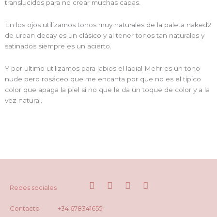
translucidos para no crear muchas capas.
En los ojos utilizamos tonos muy naturales de la paleta naked2
de urban decay es un clásico y al tener tonos tan naturales y
satinados siempre es un acierto.
Y por ultimo utilizamos para labios el labial Mehr es un tono
nude pero rosáceo que me encanta por que no es el típico
color que apaga la piel si no que le da un toque de color y a la
vez natural.
I
F
T
T
Redes sociales​
n
a
w
i
s
c
i
k
Contacto
+34 678341655
t
e
t
t